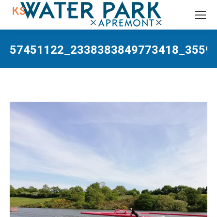
Recherche
:
57451122_2338383849773418_35593
Vous êtes ici :