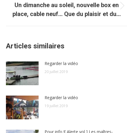
Un dimanche au soleil, nouvelle box en
Article
place, cable neuf… Que du plaisir et du…
suivant
:
Articles similaires
Regarder la vidéo
20 juillet 2019
Regarder la vidéo
19 juillet 2019
Pour info ![ Alerte vol ] Les maîtres-