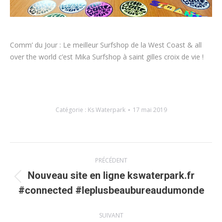
Comm’ du Jour : Le meilleur Surfshop de la West Coast & all
over the world c’est Mika Surfshop à saint gilles croix de vie !
Catégorie :
Ks Waterpark
17 mai 2019
Navigation
PRÉCÉDENT
article
Nouveau site en ligne kswaterpark.fr
Article
#connected #leplusbeaubureaudumonde
précédent
:
SUIVANT