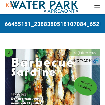
Recherche
:
66455151_2388380518107084_65298
Vous êtes ici :