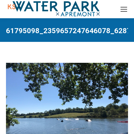
Recherche
:
61795098_2359657247646078_62875
Vous êtes ici :