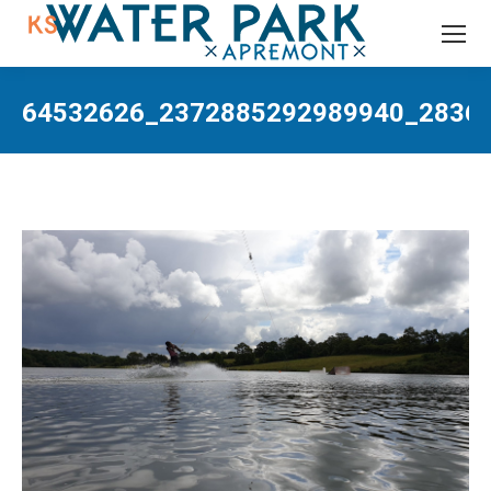
Recherche
:
64532626_2372885292989940_28362
Vous êtes ici :