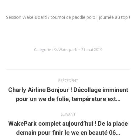
Session Wake Board / tournoi de paddle polo : journée au top !
Catégorie :
Ks Waterpark
31 mai 2019
Navigation
PRÉCÉDENT
article
Charly Airline Bonjour ! Décollage imminent
Article
pour un we de folie, température ext…
précédent
:
SUIVANT
WakePark complet aujourd’hui ! De la place
Article
demain pour finir le we en beauté 06…
suivant