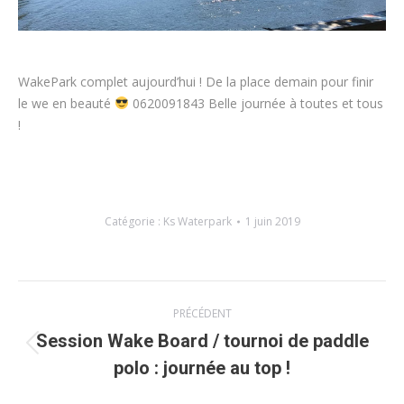
WakePark complet aujourd’hui ! De la place demain pour finir
le we en beauté
0620091843 Belle journée à toutes et tous
!
Catégorie :
Ks Waterpark
1 juin 2019
Navigation
PRÉCÉDENT
article
Session Wake Board / tournoi de paddle
Article
polo : journée au top !
précédent
: